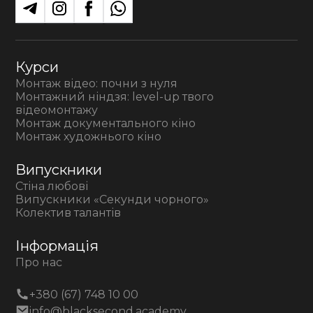
Курси
Монтаж відео: почни з нуля
Монтажний ніндзя: level-up твого
відеомонтажу
Монтаж документального кіно
Монтаж художнього кіно
Випускники
Стіна любові
Випускники «Секунди чорного»
Колектив талантів
Інформація
Про нас
+380 (67) 748 10 00
info@blacksecond.academy