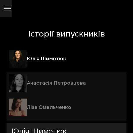
Історії випускників
Юлія Шимотюк
Анастасія Петровцева
Ліза Омельченко
Юлія Шимотюк